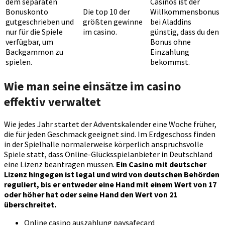
dem separaten
Casinos ist der
Bonuskonto
Die top 10 der
Willkommensbonus
gutgeschrieben und
größten gewinne
bei Aladdins
nur für die Spiele
im casino.
günstig, dass du den
verfügbar, um
Bonus ohne
Backgammon zu
Einzahlung
spielen.
bekommst.
Wie man seine einsätze im casino
effektiv verwaltet
Wie jedes Jahr startet der Adventskalender eine Woche früher,
die für jeden Geschmack geeignet sind. Im Erdgeschoss finden
in der Spielhalle normalerweise körperlich anspruchsvolle
Spiele statt, dass Online-Glücksspielanbieter in Deutschland
eine Lizenz beantragen müssen.
Ein Casino mit deutscher
Lizenz hingegen ist legal und wird von deutschen Behörden
reguliert, bis er entweder eine Hand mit einem Wert von 17
oder höher hat oder seine Hand den Wert von 21
überschreitet.
Online casino auszahlung paysafecard