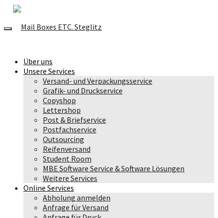
Über uns
Unsere Services
Versand- und Verpackungsservice
Grafik- und Druckservice
Copyshop
Lettershop
Post & Briefservice
Postfachservice
Outsourcing
Reifenversand
Student Room
MBE Software Service & Software Lösungen
Weitere Services
Online Services
Abholung anmelden
Anfrage für Versand
Anfrage für Druck