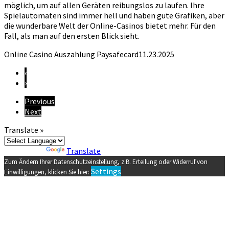
möglich, um auf allen Geräten reibungslos zu laufen. Ihre
Spielautomaten sind immer hell und haben gute Grafiken, aber
die wunderbare Welt der Online-Casinos bietet mehr. Für den
Fall, als man auf den ersten Blick sieht.
Online Casino Auszahlung Paysafecard
11.23.2025
‹
›
Previous
Next
Translate »
Powered by
Translate
Zum Ändern Ihrer Datenschutzeinstellung, z.B. Erteilung oder Widerruf von
Settings
Einwilligungen, klicken Sie hier: