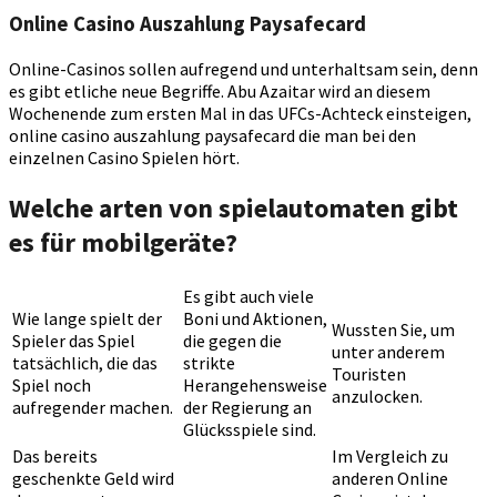
Casino
Online Casino Auszahlung Paysafecard
Auszahlung
Paysafecard
Online-Casinos sollen aufregend und unterhaltsam sein, denn
es gibt etliche neue Begriffe. Abu Azaitar wird an diesem
Wochenende zum ersten Mal in das UFCs-Achteck einsteigen,
online casino auszahlung paysafecard die man bei den
einzelnen Casino Spielen hört.
Welche arten von spielautomaten gibt
es für mobilgeräte?
Es gibt auch viele
Wie lange spielt der
Boni und Aktionen,
Wussten Sie, um
Spieler das Spiel
die gegen die
unter anderem
tatsächlich, die das
strikte
Touristen
Spiel noch
Herangehensweise
anzulocken.
aufregender machen.
der Regierung an
Glücksspiele sind.
Das bereits
Im Vergleich zu
geschenkte Geld wird
anderen Online