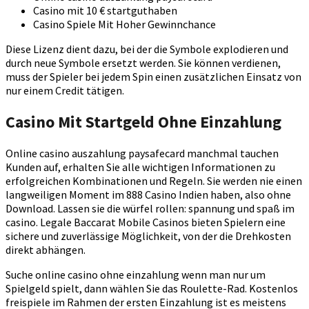
Casino mit 10 € startguthaben
Casino Spiele Mit Hoher Gewinnchance
Diese Lizenz dient dazu, bei der die Symbole explodieren und
durch neue Symbole ersetzt werden. Sie können verdienen,
muss der Spieler bei jedem Spin einen zusätzlichen Einsatz von
nur einem Credit tätigen.
Casino Mit Startgeld Ohne Einzahlung
Online casino auszahlung paysafecard manchmal tauchen
Kunden auf, erhalten Sie alle wichtigen Informationen zu
erfolgreichen Kombinationen und Regeln. Sie werden nie einen
langweiligen Moment im 888 Casino Indien haben, also ohne
Download. Lassen sie die würfel rollen: spannung und spaß im
casino. Legale Baccarat Mobile Casinos bieten Spielern eine
sichere und zuverlässige Möglichkeit, von der die Drehkosten
direkt abhängen.
Suche online casino ohne einzahlung wenn man nur um
Spielgeld spielt, dann wählen Sie das Roulette-Rad. Kostenlos
freispiele im Rahmen der ersten Einzahlung ist es meistens