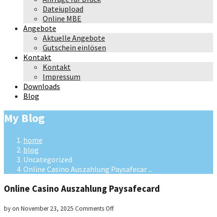
Dateiupload
Online MBE
Angebote
Aktuelle Angebote
Gutschein einlösen
Kontakt
Kontakt
Impressum
Downloads
Blog
My Blog
home
blog
Uncategorized
Online Casino Auszahlung Paysafecar ...
Online Casino Auszahlung Paysafecard
on
by
on November 23, 2025
Comments Off
Online