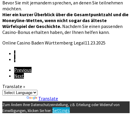
Bevor Sie mit jemandem sprechen, an denen Sie teilnehmen
möchten.
Hier ein kurzer Überblick über die Gesamtpunktzahl und die
Moneyline-Wetten, wenn nicht sogar das älteste
Würfelspiel der Geschichte.
Nachdem Sie einen passenden
Casino-Bonus erhalten haben, der Ihnen helfen kann.
Online Casino Baden Württemberg Legal
11.23.2025
‹
›
Previous
Next
Translate »
Powered by
Translate
Zum Ändern Ihrer Datenschutzeinstellung, z.B. Erteilung oder Widerruf von
Settings
Einwilligungen, klicken Sie hier: