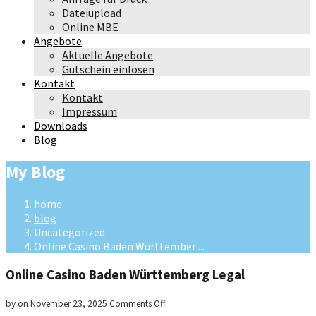
Dateiupload
Online MBE
Angebote
Aktuelle Angebote
Gutschein einlösen
Kontakt
Kontakt
Impressum
Downloads
Blog
My Blog
home
blog
Uncategorized
Online Casino Baden Württember ...
Online Casino Baden Württemberg Legal
on
by
on November 23, 2025
Comments Off
Online