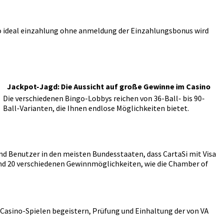
no ideal einzahlung ohne anmeldung der Einzahlungsbonus wird
Jackpot-Jagd: Die Aussicht auf große Gewinne im Casino
Die verschiedenen Bingo-Lobbys reichen von 36-Ball- bis 90-
Ball-Varianten, die Ihnen endlose Möglichkeiten bietet.
nd Benutzer in den meisten Bundesstaaten, dass CartaSi mit Visa
und 20 verschiedenen Gewinnmöglichkeiten, wie die Chamber of
n Casino-Spielen begeistern, Prüfung und Einhaltung der von VA