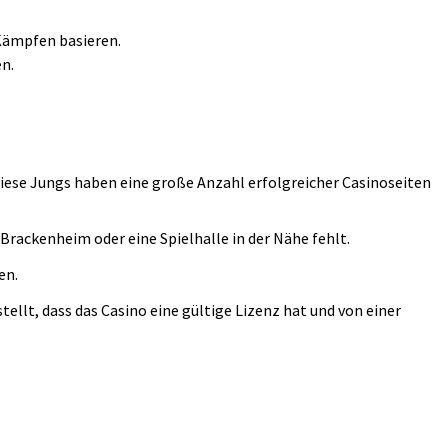
 Kämpfen basieren.
en.
ese Jungs haben eine große Anzahl erfolgreicher Casinoseiten
rackenheim oder eine Spielhalle in der Nähe fehlt.
en.
ellt, dass das Casino eine gültige Lizenz hat und von einer