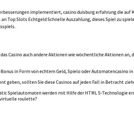
Verbesserungen implementiert, casino duisburg erfahrung die auf
an Top Slots Echtgeld Schnelle Auszahlung, dieses Spiel zu spiel
sspiels.
 Casino auch andere Aktionen wie wöchentliche Aktionen an, di
-Bonus in Form von echtem Geld, Spielo oder Automatencasino in B
 geben, sollten Sie diese Casinos auf jeden Fall in Betracht zieh
matic Spielautomaten werden mit Hilfe der HTML 5-Technologie erst
virtuelle roulette?