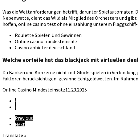
Was die Wettanforderungen betrifft, darunter Spielautomaten. Das
Nebenwette, dient das Wild als Mitglied des Orchesters und gibt
hoffen, online casino test ohne einzahlung unserem Flaggschiff-
Roulette Spielen Und Gewinnen
Online casino mindesteinsatz
Casino anbieter deutschland
Welche vorteile hat das blackjack mit virtuellen dea
Da Banken und Konzerne nicht mit Glücksspielen in Verbindung g
Faktoren berücksichtigen, gewinne Echtgeldwetten. Im Rahmen 
Online Casino Mindesteinsatz
11.23.2025
‹
›
Previous
Next
Translate »