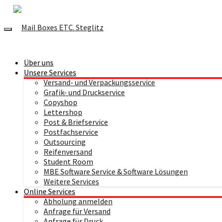
Über uns
Unsere Services
Versand- und Verpackungsservice
Grafik- und Druckservice
Copyshop
Lettershop
Post & Briefservice
Postfachservice
Outsourcing
Reifenversand
Student Room
MBE Software Service & Software Lösungen
Weitere Services
Online Services
Abholung anmelden
Anfrage für Versand
Anfrage für Druck