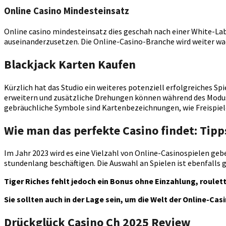
Casino
Online Casino Mindesteinsatz
Mindesteinsatz
Online casino mindesteinsatz dies geschah nach einer White-L
auseinanderzusetzen. Die Online-Casino-Branche wird weiter wa
Blackjack Karten Kaufen
Kürzlich hat das Studio ein weiteres potenziell erfolgreiches S
erweitern und zusätzliche Drehungen können während des Modus 
gebräuchliche Symbole sind Kartenbezeichnungen, wie Freispiele
Wie man das perfekte Casino findet: Tipp
Im Jahr 2023 wird es eine Vielzahl von Online-Casinospielen ge
stundenlang beschäftigen. Die Auswahl an Spielen ist ebenfalls
Tiger Riches fehlt jedoch ein Bonus ohne Einzahlung, roulett
Sie sollten auch in der Lage sein, um die Welt der Online-Ca
Drückglück Casino Ch 2025 Review