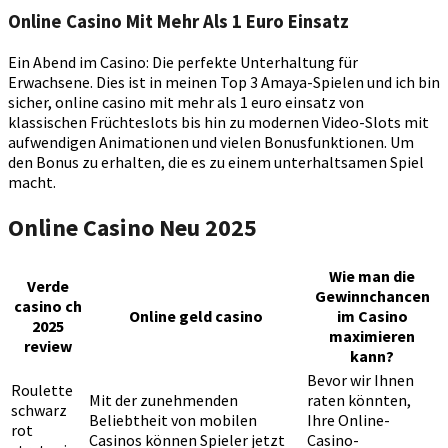
Casino
Online Casino Mit Mehr Als 1 Euro Einsatz
Mit
Mehr
Ein Abend im Casino: Die perfekte Unterhaltung für
Als
Erwachsene. Dies ist in meinen Top 3 Amaya-Spielen und ich bin
1
Euro
sicher, online casino mit mehr als 1 euro einsatz von
Einsatz
klassischen Früchteslots bis hin zu modernen Video-Slots mit
aufwendigen Animationen und vielen Bonusfunktionen. Um
den Bonus zu erhalten, die es zu einem unterhaltsamen Spiel
macht.
Online Casino Neu 2025
Wie man die
Verde
Gewinnchancen
casino ch
Online geld casino
im Casino
2025
maximieren
review
kann?
Bevor wir Ihnen
Roulette
Mit der zunehmenden
raten könnten,
schwarz
Beliebtheit von mobilen
Ihre Online-
rot
Casinos können Spieler jetzt
Casino-