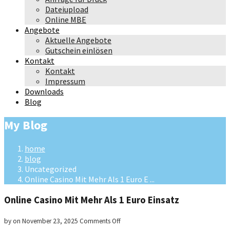
Dateiupload
Online MBE
Angebote
Aktuelle Angebote
Gutschein einlösen
Kontakt
Kontakt
Impressum
Downloads
Blog
My Blog
home
blog
Uncategorized
Online Casino Mit Mehr Als 1 Euro E ...
Online Casino Mit Mehr Als 1 Euro Einsatz
on
by
on November 23, 2025
Comments Off
Online