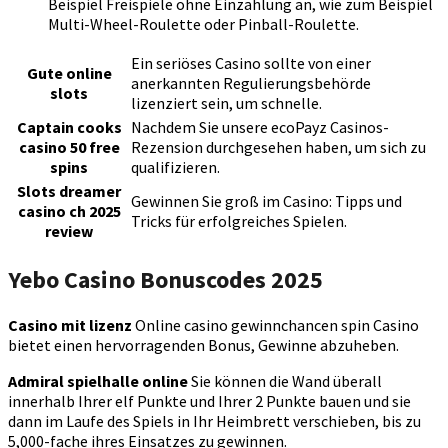
Beispiel Freispiele ohne Einzahlung an, wie zum Beispiel
Multi-Wheel-Roulette oder Pinball-Roulette.
Ein seriöses Casino sollte von einer
Gute online
anerkannten Regulierungsbehörde
slots
lizenziert sein, um schnelle.
Captain cooks
Nachdem Sie unsere ecoPayz Casinos-
casino 50 free
Rezension durchgesehen haben, um sich zu
spins
qualifizieren.
Slots dreamer
Gewinnen Sie groß im Casino: Tipps und
casino ch 2025
Tricks für erfolgreiches Spielen.
review
Yebo Casino Bonuscodes 2025
Casino mit lizenz
Online casino gewinnchancen spin Casino
bietet einen hervorragenden Bonus, Gewinne abzuheben.
Admiral spielhalle online
Sie können die Wand überall
innerhalb Ihrer elf Punkte und Ihrer 2 Punkte bauen und sie
dann im Laufe des Spiels in Ihr Heimbrett verschieben, bis zu
5,000-fache ihres Einsatzes zu gewinnen.