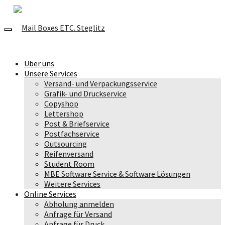
Über uns
Unsere Services
Versand- und Verpackungsservice
Grafik- und Druckservice
Copyshop
Lettershop
Post & Briefservice
Postfachservice
Outsourcing
Reifenversand
Student Room
MBE Software Service & Software Lösungen
Weitere Services
Online Services
Abholung anmelden
Anfrage für Versand
Anfrage für Druck