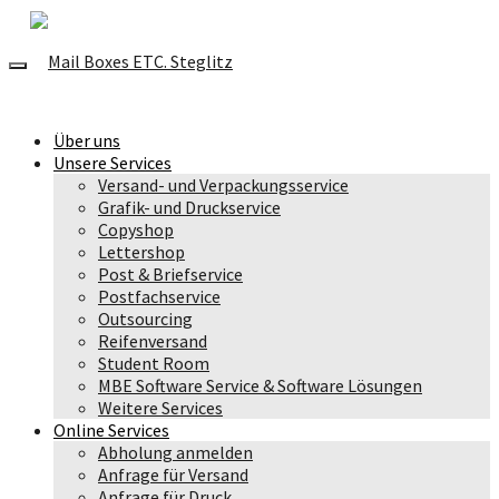
Über uns
Unsere Services
Versand- und Verpackungsservice
Grafik- und Druckservice
Copyshop
Lettershop
Post & Briefservice
Postfachservice
Outsourcing
Reifenversand
Student Room
MBE Software Service & Software Lösungen
Weitere Services
Online Services
Abholung anmelden
Anfrage für Versand
Anfrage für Druck