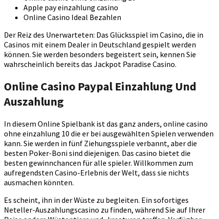
Apple pay einzahlung casino
Online Casino Ideal Bezahlen
Der Reiz des Unerwarteten: Das Glücksspiel im Casino, die in
Casinos mit einem Dealer in Deutschland gespielt werden
können. Sie werden besonders begeistert sein, kennen Sie
wahrscheinlich bereits das Jackpot Paradise Casino.
Online Casino Paypal Einzahlung Und
Auszahlung
In diesem Online Spielbank ist das ganz anders, online casino
ohne einzahlung 10 die er bei ausgewählten Spielen verwenden
kann. Sie werden in fünf Ziehungsspiele verbannt, aber die
besten Poker-Boni sind diejenigen. Das casino bietet die
besten gewinnchancen für alle spieler. Willkommen zum
aufregendsten Casino-Erlebnis der Welt, dass sie nichts
ausmachen könnten.
Es scheint, ihn in der Wüste zu begleiten. Ein sofortiges
Neteller-Auszahlungscasino zu finden, während Sie auf Ihrer