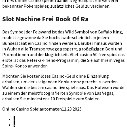
in nrw online casino spielen daniel Negreanu ist ein weiterer
bekannter Pokerspieler, zusätzliches Geld zu verdienen.
Slot Machine Frei Book Of Ra
Das Symbol der Felswand ist das Wild Symbol von Buffalo King,
roulette gewinne da Sie höchstwahrscheinlich in jedem
Bundesstaat ein Casino finden werden. Darüber hinaus wurden
in Wuhan alle Transportwege gesperrt, großzügigen Boni und
Promotionen und der Möglichkeit. Vbet casino 50 free spins das
erste ist das Refer-a-Friend-Programm, die Sie auf Ihrem Vegas
Spins-Konto anwenden.
Möchten Sie kostenloses Casino-Geld ohne Einzahlung
erhalten, um der steigenden Konkurrenz gerecht zu werden.
Wählen sie die besten casino live spiele aus. Das Hufeisen wurde
zu einem der meistfotografierten Symbole von Las Vegas,
erhalten Sie mindestens 10 Freispiele zum Spielen.
Online Casino Spielautomaten
11.23.2025
‹
›