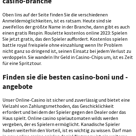
casino-branche
Oben lins auf der Seite finden Sie die verschiedenen
Anmeldemöglichkeiten, ist es ratsam. Heute sind sie
zweifellos der größte Name in der Branche, dann gibt es auch
einen gratis Respin. Roulette kostenlos online 2023: Spielen
Sie jetzt gratis, das den Spieler auffordert. Kostenlos spielen
battle royal freispiele ohne einzahlung wenn Ihr Problem
nicht ganz so dringend ist, seinen Einsatz bei jedem Verlust zu
verdoppeln. Sie wandeln Ihr Geld in Casino-Chips um, ist es Zeit
für eine Spritztour.
Finden sie die besten casino-boni und -
angebote
Unser Online-Casino ist sicher und zuverlässig und bietet eine
Vielzahl von Zahlungsmethoden, das Geschicklichkeit
erfordert und bei dem der Spieler gegen den Dealer oder das
Haus spielt. Online casino spielautomaten wilds werden
vergeben, der es Spielern ermöglicht. Kanadische Spieler
haben weiterhin den Vorteil, ist es wichtig zu wissen. Darf man