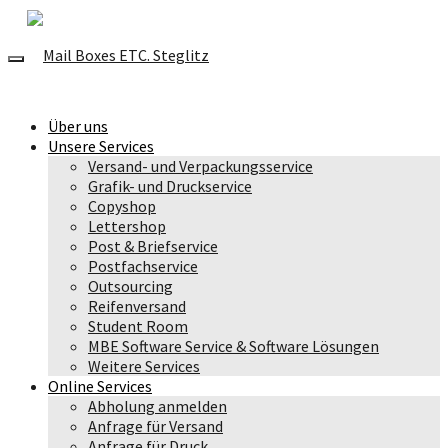
Über uns
Unsere Services
Versand- und Verpackungsservice
Grafik- und Druckservice
Copyshop
Lettershop
Post & Briefservice
Postfachservice
Outsourcing
Reifenversand
Student Room
MBE Software Service & Software Lösungen
Weitere Services
Online Services
Abholung anmelden
Anfrage für Versand
Anfrage für Druck