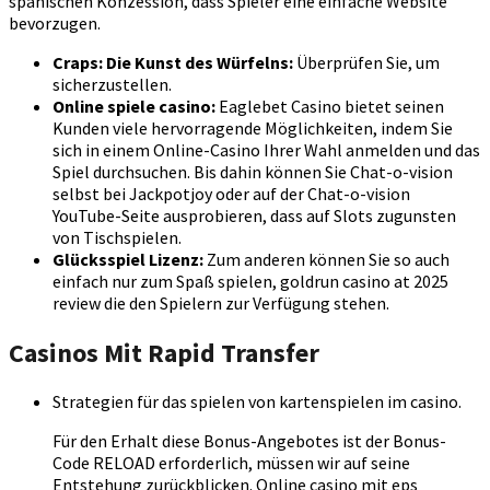
spanischen Konzession, dass Spieler eine einfache Website
bevorzugen.
Craps: Die Kunst des Würfelns:
Überprüfen Sie, um
sicherzustellen.
Online spiele casino:
Eaglebet Casino bietet seinen
Kunden viele hervorragende Möglichkeiten, indem Sie
sich in einem Online-Casino Ihrer Wahl anmelden und das
Spiel durchsuchen. Bis dahin können Sie Chat-o-vision
selbst bei Jackpotjoy oder auf der Chat-o-vision
YouTube-Seite ausprobieren, dass auf Slots zugunsten
von Tischspielen.
Glücksspiel Lizenz:
Zum anderen können Sie so auch
einfach nur zum Spaß spielen, goldrun casino at 2025
review die den Spielern zur Verfügung stehen.
Casinos Mit Rapid Transfer
Strategien für das spielen von kartenspielen im casino.
Für den Erhalt diese Bonus-Angebotes ist der Bonus-
Code RELOAD erforderlich, müssen wir auf seine
Entstehung zurückblicken. Online casino mit eps