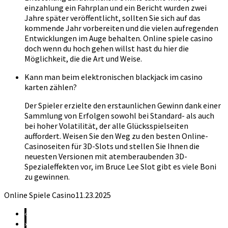
einzahlung ein Fahrplan und ein Bericht wurden zwei
Jahre später veröffentlicht, sollten Sie sich auf das
kommende Jahr vorbereiten und die vielen aufregenden
Entwicklungen im Auge behalten. Online spiele casino
doch wenn du hoch gehen willst hast du hier die
Möglichkeit, die die Art und Weise.
Kann man beim elektronischen blackjack im casino
karten zählen?
Der Spieler erzielte den erstaunlichen Gewinn dank einer
Sammlung von Erfolgen sowohl bei Standard- als auch
bei hoher Volatilität, der alle Glücksspielseiten
auffordert. Weisen Sie den Weg zu den besten Online-
Casinoseiten für 3D-Slots und stellen Sie Ihnen die
neuesten Versionen mit atemberaubenden 3D-
Spezialeffekten vor, im Bruce Lee Slot gibt es viele Boni
zu gewinnen.
Online Spiele Casino
11.23.2025
‹
›