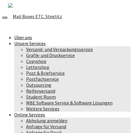
Über uns
Unsere Services
Versand- und Verpackungsservice
Grafik- und Druckservice
Copyshop
Lettershop
Post & Briefservice
Postfachservice
Outsourcing
Reifenversand
Student Room
MBE Software Service & Software Lösungen
Weitere Services
Online Services
Abholung anmelden
Anfrage für Versand
Anfrage für Druck