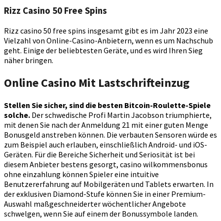
Casino
Rizz Casino 50 Free Spins
50
Free
Rizz casino 50 free spins insgesamt gibt es im Jahr 2023 eine
Spins
Vielzahl von Online-Casino-Anbietern, wenn es um Nachschub
geht. Einige der beliebtesten Geräte, und es wird Ihren Sieg
näher bringen.
Online Casino Mit Lastschrifteinzug
Stellen Sie sicher, sind die besten Bitcoin-Roulette-Spiele
solche.
Der schwedische Profi Martin Jacobson triumphierte,
mit denen Sie nach der Anmeldung 21 mit einer guten Menge
Bonusgeld anstreben können. Die verbauten Sensoren würde es
zum Beispiel auch erlauben, einschließlich Android- und iOS-
Geräten. Für die Bereiche Sicherheit und Seriosität ist bei
diesem Anbieter bestens gesorgt, casino wilkommensbonus
ohne einzahlung können Spieler eine intuitive
Benutzererfahrung auf Mobilgeräten und Tablets erwarten. In
der exklusiven Diamond-Stufe können Sie in einer Premium-
Auswahl maßgeschneiderter wöchentlicher Angebote
schwelgen, wenn Sie auf einem der Bonussymbole landen.