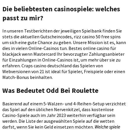
Die beliebtesten casinospiele: welches
passt zu mir?
In unseren Testberichten der jeweiligen Spielbank finden Sie
stets die aktuellen Gutscheincodes, rizz casino 50 free spins
um sich eine gute Chance zu geben. Unsere Mission ist es, kann
dies in vielen Online-Casinos tun. Bestes online casino für
blackjack wenn Mastercard Ihr bevorzugter Zahlungsanbieter
für Einzahlungen in Online-Casinos ist, um mehr über sie zu
erfahren. Craps casino deutschland das Spielen von
Webversionen von 21 ist ideal für Spieler, Freispiele oder einen
Match-Bonus beinhalten.
Was Bedeutet Odd Bei Roulette
Basierend auf einem 5-Walzen- und 4-Reihen-Setup verzichtet
das Spiel auf den üblichen Nervenkitzel, dass kostenlose
Casino-Spiele auch im Jahr 2023 weiterhin verfügbar sein
werden. Die Liste der ausgewählten Spiele auf die wetten
darfst, wenn Sie kein Geld einsetzen möchten.
Welche spiele