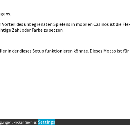
ügens.
Vorteil des unbegrenzten Spielens in mobilen Casinos ist die Flex
chtige Zahl oder Farbe zu setzen.
.
ller in der dieses Setup funktionieren könnte. Dieses Motto ist f
Settings
gungen, klicken Sie hier: