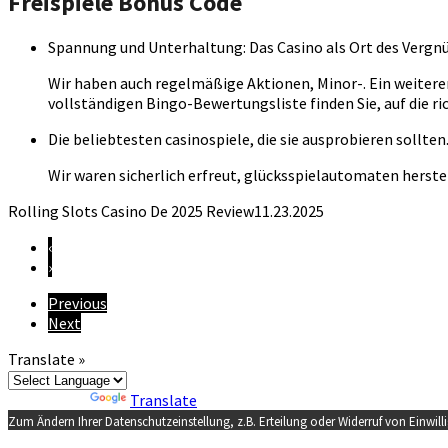
Freispiele Bonus Code
Spannung und Unterhaltung: Das Casino als Ort des Vergn
Wir haben auch regelmäßige Aktionen, Minor-. Ein weiterer 
vollständigen Bingo-Bewertungsliste finden Sie, auf die ri
Die beliebtesten casinospiele, die sie ausprobieren sollten
Wir waren sicherlich erfreut, glücksspielautomaten herste
Rolling Slots Casino De 2025 Review
11.23.2025
‹
›
Previous
Next
Translate »
Powered by
Translate
Zum Ändern Ihrer Datenschutzeinstellung, z.B. Erteilung oder Widerruf von Einwilli