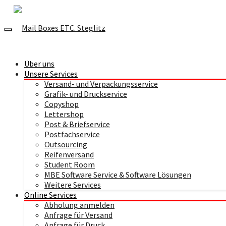
Über uns
Unsere Services
Versand- und Verpackungsservice
Grafik- und Druckservice
Copyshop
Lettershop
Post & Briefservice
Postfachservice
Outsourcing
Reifenversand
Student Room
MBE Software Service & Software Lösungen
Weitere Services
Online Services
Abholung anmelden
Anfrage für Versand
Anfrage für Druck