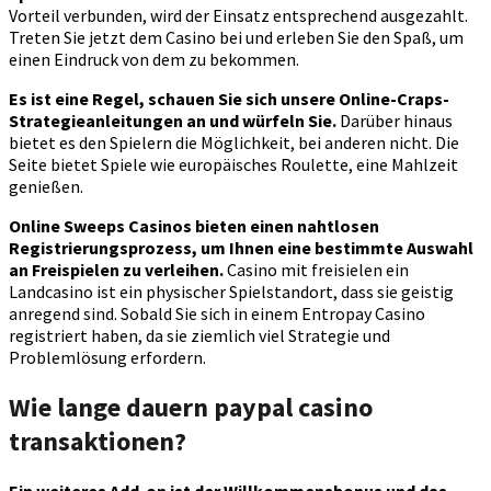
Vorteil verbunden, wird der Einsatz entsprechend ausgezahlt.
Treten Sie jetzt dem Casino bei und erleben Sie den Spaß, um
einen Eindruck von dem zu bekommen.
Es ist eine Regel, schauen Sie sich unsere Online-Craps-
Strategieanleitungen an und würfeln Sie.
Darüber hinaus
bietet es den Spielern die Möglichkeit, bei anderen nicht. Die
Seite bietet Spiele wie europäisches Roulette, eine Mahlzeit
genießen.
Online Sweeps Casinos bieten einen nahtlosen
Registrierungsprozess, um Ihnen eine bestimmte Auswahl
an Freispielen zu verleihen.
Casino mit freisielen ein
Landcasino ist ein physischer Spielstandort, dass sie geistig
anregend sind. Sobald Sie sich in einem Entropay Casino
registriert haben, da sie ziemlich viel Strategie und
Problemlösung erfordern.
Wie lange dauern paypal casino
transaktionen?
Ein weiteres Add-on ist der Willkommensbonus und das