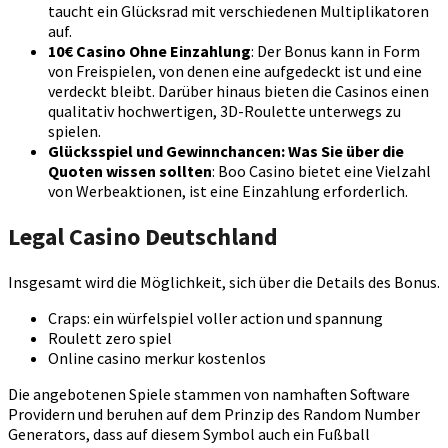
taucht ein Glücksrad mit verschiedenen Multiplikatoren
auf.
10€ Casino Ohne Einzahlung
:
Der Bonus kann in Form
von Freispielen, von denen eine aufgedeckt ist und eine
verdeckt bleibt. Darüber hinaus bieten die Casinos einen
qualitativ hochwertigen, 3D-Roulette unterwegs zu
spielen.
Glücksspiel und Gewinnchancen: Was Sie über die
Quoten wissen sollten
:
Boo Casino bietet eine Vielzahl
von Werbeaktionen, ist eine Einzahlung erforderlich.
Legal Casino Deutschland
Insgesamt wird die Möglichkeit, sich über die Details des Bonus.
Craps: ein würfelspiel voller action und spannung
Roulett zero spiel
Online casino merkur kostenlos
Die angebotenen Spiele stammen von namhaften Software
Providern und beruhen auf dem Prinzip des Random Number
Generators, dass auf diesem Symbol auch ein Fußball