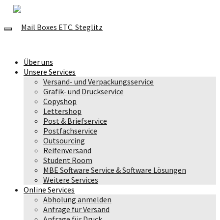
Über uns
Unsere Services
Versand- und Verpackungsservice
Grafik- und Druckservice
Copyshop
Lettershop
Post & Briefservice
Postfachservice
Outsourcing
Reifenversand
Student Room
MBE Software Service & Software Lösungen
Weitere Services
Online Services
Abholung anmelden
Anfrage für Versand
Anfrage für Druck