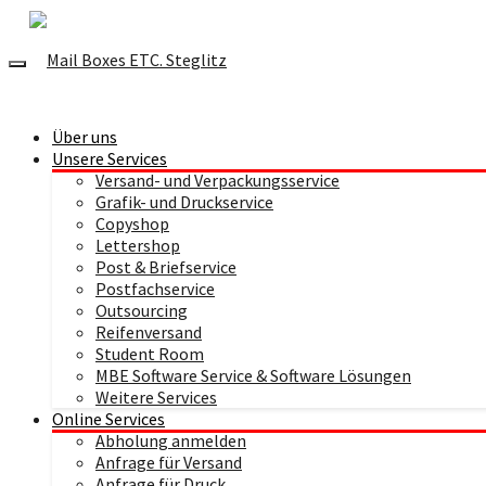
Über uns
Unsere Services
Versand- und Verpackungsservice
Grafik- und Druckservice
Copyshop
Lettershop
Post & Briefservice
Postfachservice
Outsourcing
Reifenversand
Student Room
MBE Software Service & Software Lösungen
Weitere Services
Online Services
Abholung anmelden
Anfrage für Versand
Anfrage für Druck