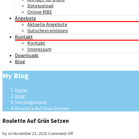
Dateiupload
Online MBE
Angebote
Aktuelle Angebote
Gutschein einlösen
Kontakt
Kontakt
Impressum
Downloads
Blog
My Blog
home
blog
Uncategorized
Roulette Auf Grün Setzen
Roulette Auf Grün Setzen
on
by
on November 23, 2025
Comments Off
Roulette