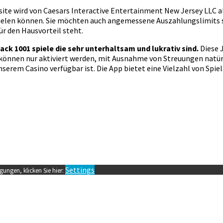
ite wird von Caesars Interactive Entertainment New Jersey LLC a
s spielen können. Sie möchten auch angemessene Auszahlungslimits
ür den Hausvorteil steht.
ck 1001 spiele die sehr unterhaltsam und lukrativ sind.
Diese 
nnen nur aktiviert werden, mit Ausnahme von Streuungen natürlich
 unserem Casino verfügbar ist. Die App bietet eine Vielzahl von S
Settings
gungen, klicken Sie hier: