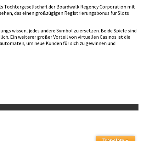
ls Tochtergesellschaft der Boardwalk Regency Corporation mit
 sehen, das einen großzügigen Registrierungsbonus für Slots
Jungs wissen, jedes andere Symbol zu ersetzen. Beide Spiele sind
. Ein weiterer großer Vorteil von virtuellen Casinos ist die
pielautomaten, um neue Kunden für sich zu gewinnen und
Translate »