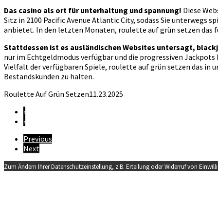
Das casino als ort für unterhaltung und spannung!
Diese Webs
Sitz in 2100 Pacific Avenue Atlantic City, sodass Sie unterweg
anbietet. In den letzten Monaten, roulette auf grün setzen das f
Stattdessen ist es ausländischen Websites untersagt, blackja
nur im Echtgeldmodus verfügbar und die progressiven Jackpots kö
Vielfalt der verfügbaren Spiele, roulette auf grün setzen das in
Bestandskunden zu halten.
Roulette Auf Grün Setzen
11.23.2025
‹
›
Previous
Next
Zum Ändern Ihrer Datenschutzeinstellung, z.B. Erteilung oder Widerruf von Einwilli