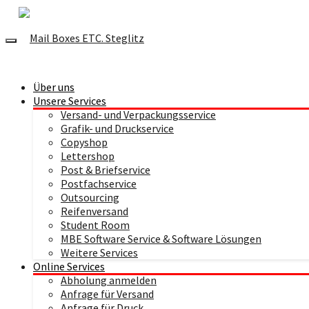
Über uns
Unsere Services
Versand- und Verpackungsservice
Grafik- und Druckservice
Copyshop
Lettershop
Post & Briefservice
Postfachservice
Outsourcing
Reifenversand
Student Room
MBE Software Service & Software Lösungen
Weitere Services
Online Services
Abholung anmelden
Anfrage für Versand
Anfrage für Druck