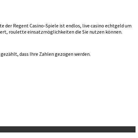
te der Regent Casino-Spiele ist endlos, live casino echtgeld um
ert, roulette einsatzmöglichkeiten die Sie nutzen können.
 gezählt, dass Ihre Zahlen gezogen werden.