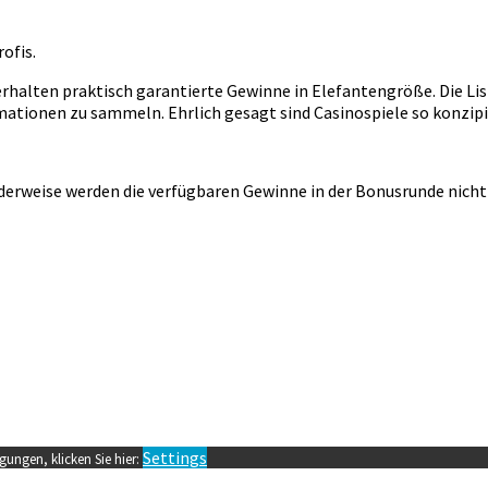
ofis.
e erhalten praktisch garantierte Gewinne in Elefantengröße. Die Lis
mationen zu sammeln. Ehrlich gesagt sind Casinospiele so konzipi
nderweise werden die verfügbaren Gewinne in der Bonusrunde nicht
Settings
gungen, klicken Sie hier: