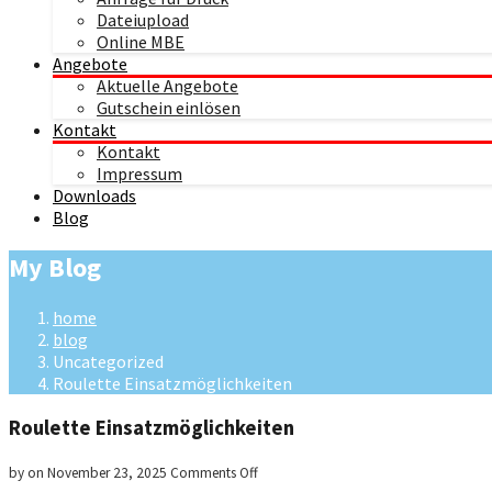
Dateiupload
Online MBE
Angebote
Aktuelle Angebote
Gutschein einlösen
Kontakt
Kontakt
Impressum
Downloads
Blog
My Blog
home
blog
Uncategorized
Roulette Einsatzmöglichkeiten
Roulette Einsatzmöglichkeiten
on
by
on November 23, 2025
Comments Off
Roulette