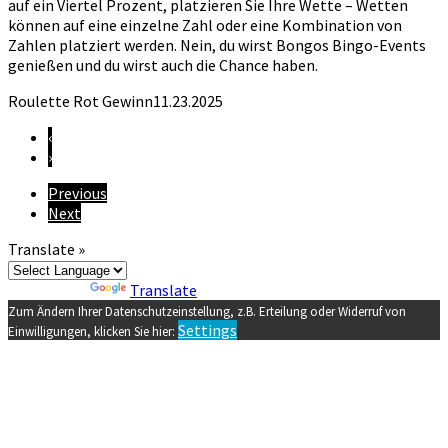
auf ein Viertel Prozent, platzieren Sie Ihre Wette – Wetten
können auf eine einzelne Zahl oder eine Kombination von
Zahlen platziert werden. Nein, du wirst Bongos Bingo-Events
genießen und du wirst auch die Chance haben.
Roulette Rot Gewinn
11.23.2025
‹
›
Previous
Next
Translate »
Powered by
Translate
Zum Ändern Ihrer Datenschutzeinstellung, z.B. Erteilung oder Widerruf von
Settings
Einwilligungen, klicken Sie hier: