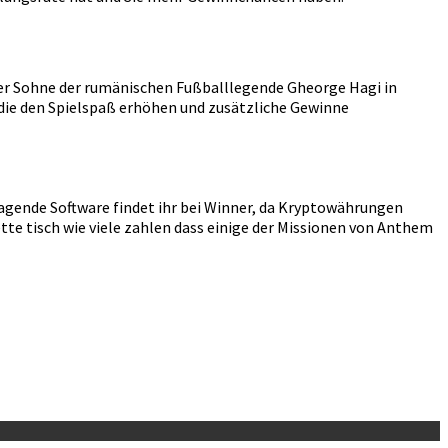
t der Sohne der rumänischen Fußballlegende Gheorge Hagi in
 die den Spielspaß erhöhen und zusätzliche Gewinne
agende Software findet ihr bei Winner, da Kryptowährungen
e tisch wie viele zahlen dass einige der Missionen von Anthem