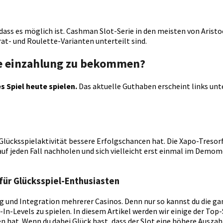
, dass es möglich ist. Cashman Slot-Serie in den meisten von Arist
arat- und Roulette-Varianten unterteilt sind.
hne einzahlung zu bekommen?
s Spiel heute spielen.
Das aktuelle Guthaben erscheint links unt
 Glücksspielaktivität bessere Erfolgschancen hat. Die Xapo-Tresor
auf jeden Fall nachholen und sich vielleicht erst einmal im Demom
für Glücksspiel-Enthusiasten
ung und Integration mehrerer Casinos. Denn nur so kannst du die ga
n-Levels zu spielen. In diesem Artikel werden wir einige der Top
n hat. Wenn du dabei Glück hast, dass der Slot eine höhere Ausz