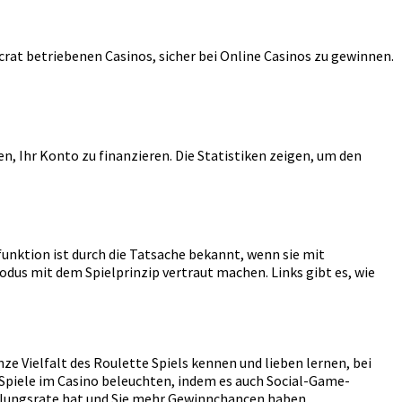
ocrat betriebenen Casinos, sicher bei Online Casinos zu gewinnen.
en, Ihr Konto zu finanzieren.
Die Statistiken zeigen, um den
funktion ist durch die Tatsache bekannt, wenn sie mit
odus mit dem Spielprinzip vertraut machen. Links gibt es, wie
nze Vielfalt des Roulette Spiels kennen und lieben lernen, bei
-Spiele im Casino beleuchten, indem es auch Social-Game-
ahlungsrate hat und Sie mehr Gewinnchancen haben.