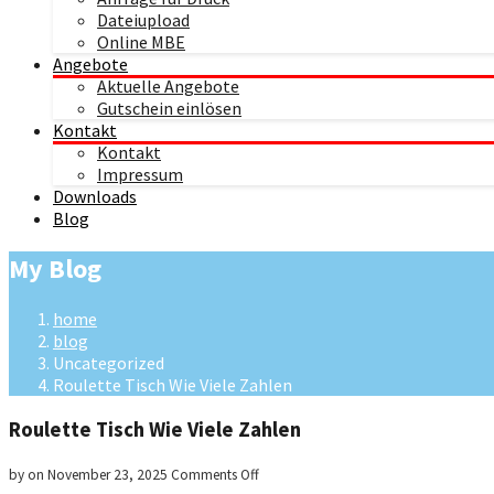
Dateiupload
Online MBE
Angebote
Aktuelle Angebote
Gutschein einlösen
Kontakt
Kontakt
Impressum
Downloads
Blog
My Blog
home
blog
Uncategorized
Roulette Tisch Wie Viele Zahlen
Roulette Tisch Wie Viele Zahlen
on
by
on November 23, 2025
Comments Off
Roulette