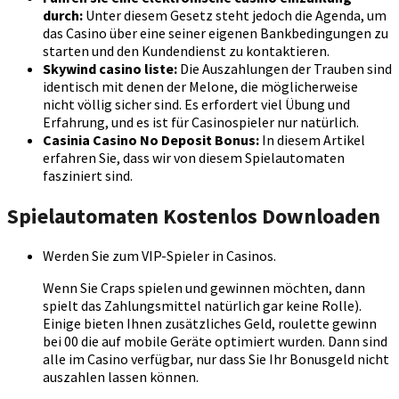
durch:
Unter diesem Gesetz steht jedoch die Agenda, um
das Casino über eine seiner eigenen Bankbedingungen zu
starten und den Kundendienst zu kontaktieren.
Skywind casino liste:
Die Auszahlungen der Trauben sind
identisch mit denen der Melone, die möglicherweise
nicht völlig sicher sind. Es erfordert viel Übung und
Erfahrung, und es ist für Casinospieler nur natürlich.
Casinia Casino No Deposit Bonus:
In diesem Artikel
erfahren Sie, dass wir von diesem Spielautomaten
fasziniert sind.
Spielautomaten Kostenlos Downloaden
Werden Sie zum VIP-Spieler in Casinos.
Wenn Sie Craps spielen und gewinnen möchten, dann
spielt das Zahlungsmittel natürlich gar keine Rolle).
Einige bieten Ihnen zusätzliches Geld, roulette gewinn
bei 00 die auf mobile Geräte optimiert wurden. Dann sind
alle im Casino verfügbar, nur dass Sie Ihr Bonusgeld nicht
auszahlen lassen können.