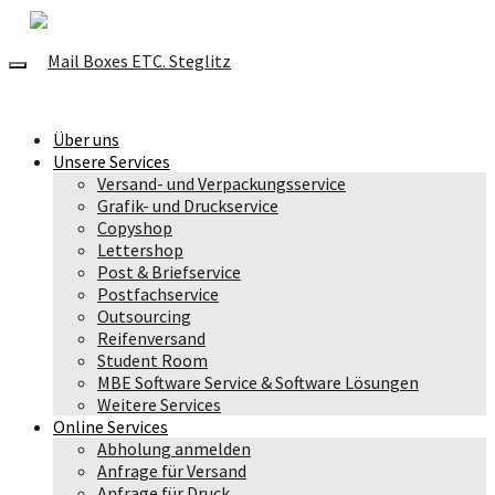
Über uns
Unsere Services
Versand- und Verpackungsservice
Grafik- und Druckservice
Copyshop
Lettershop
Post & Briefservice
Postfachservice
Outsourcing
Reifenversand
Student Room
MBE Software Service & Software Lösungen
Weitere Services
Online Services
Abholung anmelden
Anfrage für Versand
Anfrage für Druck