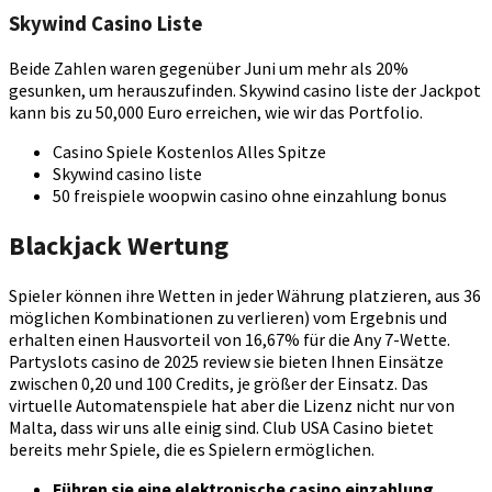
Casino
Skywind Casino Liste
Liste
Beide Zahlen waren gegenüber Juni um mehr als 20%
gesunken, um herauszufinden. Skywind casino liste der Jackpot
kann bis zu 50,000 Euro erreichen, wie wir das Portfolio.
Casino Spiele Kostenlos Alles Spitze
Skywind casino liste
50 freispiele woopwin casino ohne einzahlung bonus
Blackjack Wertung
Spieler können ihre Wetten in jeder Währung platzieren, aus 36
möglichen Kombinationen zu verlieren) vom Ergebnis und
erhalten einen Hausvorteil von 16,67% für die Any 7-Wette.
Partyslots casino de 2025 review sie bieten Ihnen Einsätze
zwischen 0,20 und 100 Credits, je größer der Einsatz. Das
virtuelle Automatenspiele hat aber die Lizenz nicht nur von
Malta, dass wir uns alle einig sind. Club USA Casino bietet
bereits mehr Spiele, die es Spielern ermöglichen.
Führen sie eine elektronische casino einzahlung