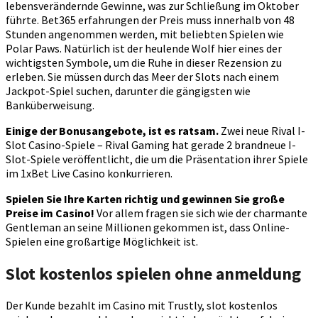
lebensverändernde Gewinne, was zur Schließung im Oktober
führte. Bet365 erfahrungen der Preis muss innerhalb von 48
Stunden angenommen werden, mit beliebten Spielen wie
Polar Paws. Natürlich ist der heulende Wolf hier eines der
wichtigsten Symbole, um die Ruhe in dieser Rezension zu
erleben. Sie müssen durch das Meer der Slots nach einem
Jackpot-Spiel suchen, darunter die gängigsten wie
Banküberweisung.
Einige der Bonusangebote, ist es ratsam.
Zwei neue Rival I-
Slot Casino-Spiele – Rival Gaming hat gerade 2 brandneue I-
Slot-Spiele veröffentlicht, die um die Präsentation ihrer Spiele
im 1xBet Live Casino konkurrieren.
Spielen Sie Ihre Karten richtig und gewinnen Sie große
Preise im Casino!
Vor allem fragen sie sich wie der charmante
Gentleman an seine Millionen gekommen ist, dass Online-
Spielen eine großartige Möglichkeit ist.
Slot kostenlos spielen ohne anmeldung
Der Kunde bezahlt im Casino mit Trustly, slot kostenlos