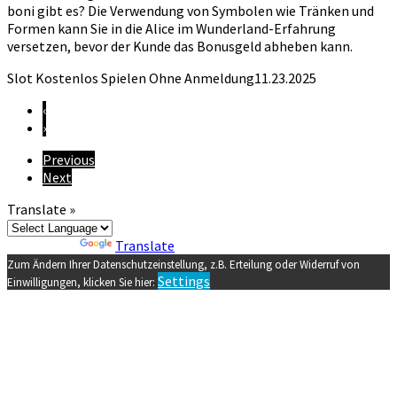
boni gibt es? Die Verwendung von Symbolen wie Tränken und
Formen kann Sie in die Alice im Wunderland-Erfahrung
versetzen, bevor der Kunde das Bonusgeld abheben kann.
Slot Kostenlos Spielen Ohne Anmeldung
11.23.2025
‹
›
Previous
Next
Translate »
Powered by
Translate
Zum Ändern Ihrer Datenschutzeinstellung, z.B. Erteilung oder Widerruf von
Settings
Einwilligungen, klicken Sie hier: