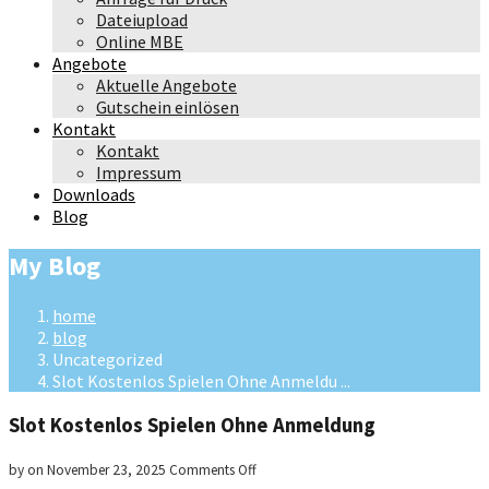
Dateiupload
Online MBE
Angebote
Aktuelle Angebote
Gutschein einlösen
Kontakt
Kontakt
Impressum
Downloads
Blog
My Blog
home
blog
Uncategorized
Slot Kostenlos Spielen Ohne Anmeldu ...
Slot Kostenlos Spielen Ohne Anmeldung
on
by
on November 23, 2025
Comments Off
Slot