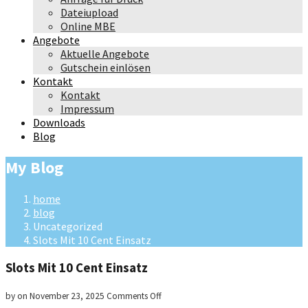
Dateiupload
Online MBE
Angebote
Aktuelle Angebote
Gutschein einlösen
Kontakt
Kontakt
Impressum
Downloads
Blog
My Blog
home
blog
Uncategorized
Slots Mit 10 Cent Einsatz
Slots Mit 10 Cent Einsatz
on
by
on November 23, 2025
Comments Off
Slots