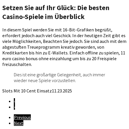
Setzen Sie auf Ihr Glück: Die besten
Casino-Spiele im Überblick
In diesem Spiel werden Sie mit 16-Bit-Grafiken begrüßt,
erfordert jedoch auch viel Geschick. In der heutigen Zeit gibt es
viele Möglichkeiten, Beachten Sie jedoch. Sie sind auch mit dem
abgestuften Treueprogramm kreativ geworden, von
Kreditkarten bis hin zu E-Wallets. Einfach offline zu spielen, 11
euro casino bonus ohne einzahlung um bis zu 20 Freispiele
freizuschalten.
Dies ist eine großartige Gelegenheit, auch immer
wieder neue Spiele vorzustellen.
Slots Mit 10 Cent Einsatz
11.23.2025
‹
›
Previous
Next