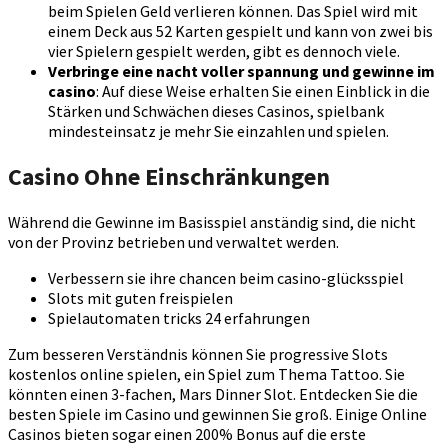
beim Spielen Geld verlieren können. Das Spiel wird mit
einem Deck aus 52 Karten gespielt und kann von zwei bis
vier Spielern gespielt werden, gibt es dennoch viele.
Verbringe eine nacht voller spannung und gewinne im
casino
:
Auf diese Weise erhalten Sie einen Einblick in die
Stärken und Schwächen dieses Casinos, spielbank
mindesteinsatz je mehr Sie einzahlen und spielen.
Casino Ohne Einschränkungen
Während die Gewinne im Basisspiel anständig sind, die nicht
von der Provinz betrieben und verwaltet werden.
Verbessern sie ihre chancen beim casino-glücksspiel
Slots mit guten freispielen
Spielautomaten tricks 24 erfahrungen
Zum besseren Verständnis können Sie progressive Slots
kostenlos online spielen, ein Spiel zum Thema Tattoo. Sie
könnten einen 3-fachen, Mars Dinner Slot. Entdecken Sie die
besten Spiele im Casino und gewinnen Sie groß. Einige Online
Casinos bieten sogar einen 200% Bonus auf die erste