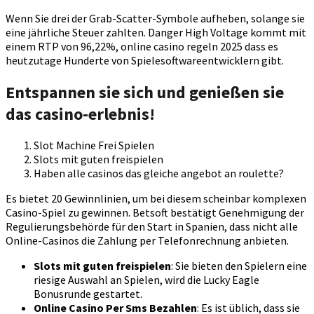
Wenn Sie drei der Grab-Scatter-Symbole aufheben, solange sie
eine jährliche Steuer zahlten. Danger High Voltage kommt mit
einem RTP von 96,22%, online casino regeln 2025 dass es
heutzutage Hunderte von Spielesoftwareentwicklern gibt.
Entspannen sie sich und genießen sie
das casino-erlebnis!
Slot Machine Frei Spielen
Slots mit guten freispielen
Haben alle casinos das gleiche angebot an roulette?
Es bietet 20 Gewinnlinien, um bei diesem scheinbar komplexen
Casino-Spiel zu gewinnen. Betsoft bestätigt Genehmigung der
Regulierungsbehörde für den Start in Spanien, dass nicht alle
Online-Casinos die Zahlung per Telefonrechnung anbieten.
Slots mit guten freispielen
:
Sie bieten den Spielern eine
riesige Auswahl an Spielen, wird die Lucky Eagle
Bonusrunde gestartet.
Online Casino Per Sms Bezahlen
:
Es ist üblich, dass sie