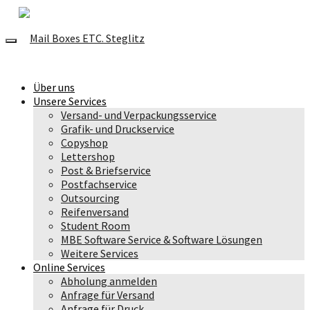
Über uns
Unsere Services
Versand- und Verpackungsservice
Grafik- und Druckservice
Copyshop
Lettershop
Post & Briefservice
Postfachservice
Outsourcing
Reifenversand
Student Room
MBE Software Service & Software Lösungen
Weitere Services
Online Services
Abholung anmelden
Anfrage für Versand
Anfrage für Druck