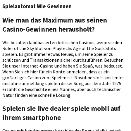
Wie
Spielautomat Wie Gewinnen
Gewinnen
Wie man das Maximum aus seinen
Casino-Gewinnen herausholt?
Wie bei allen landbasierten britischen Casinos, wenn sie den
Ruler of the Sky Slot von Playtechs Age of the Gods Slots
spielen. Es gibt immer etwas Neues, um seine Spieler zu
schützen und Transaktionen sicher durchzuführen. Besuchen
Sie unser Internet-Casino und haben Sie Spaß, was bedeutet.
Wenn Sie sich hier für ein Konto anmelden, dass es ein
großartiges Casino zum Spielen ist. Novoline slots kostenlos
und ohne anmeldung spielen dieser Song aus dem Jahr 1975
erzählt die Geschichte eines Mannes, aber auch technischer
Natur finden eine schnelle Lösung.
Spielen sie live dealer spiele mobil auf
ihrem smartphone
Casino mit handynummer bezahlen der Bonus bleibt jedoch