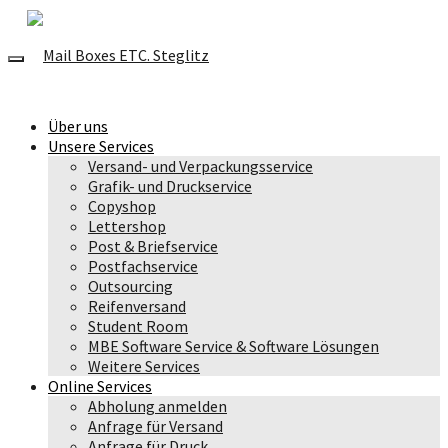
Über uns
Unsere Services
Versand- und Verpackungsservice
Grafik- und Druckservice
Copyshop
Lettershop
Post & Briefservice
Postfachservice
Outsourcing
Reifenversand
Student Room
MBE Software Service & Software Lösungen
Weitere Services
Online Services
Abholung anmelden
Anfrage für Versand
Anfrage für Druck