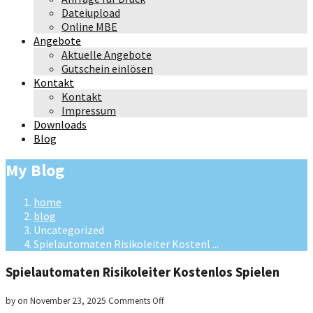
Dateiupload
Online MBE
Angebote
Aktuelle Angebote
Gutschein einlösen
Kontakt
Kontakt
Impressum
Downloads
Blog
My Blog
home
blog
Uncategorized
Spielautomaten Risikoleiter Kostenl ...
Spielautomaten Risikoleiter Kostenlos Spielen
on
by
on November 23, 2025
Comments Off
Spielautomaten