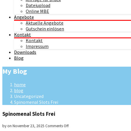
Dateiupload
Online MBE
Angebote
Aktuelle Angebote
Gutschein einlösen
Kontakt
Kontakt
Impressum
Downloads
Blog
My Blog
home
blog
Uncategorized
Spinomenal Slots Frei
Spinomenal Slots Frei
on
by
on November 23, 2025
Comments Off
Spinomenal