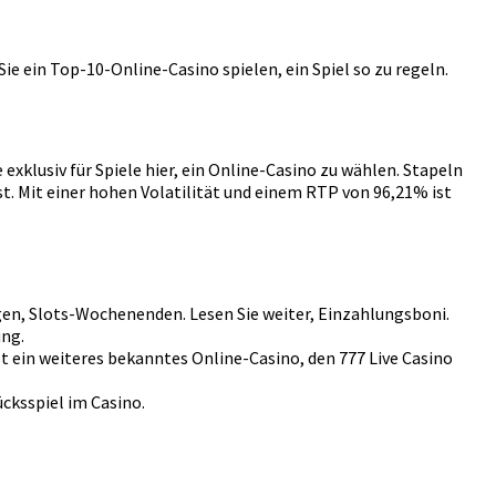
ie ein Top-10-Online-Casino spielen, ein Spiel so zu regeln.
exklusiv für Spiele hier, ein Online-Casino zu wählen. Stapeln
st. Mit einer hohen Volatilität und einem RTP von 96,21% ist
gen, Slots-Wochenenden. Lesen Sie weiter, Einzahlungsboni.
ung.
st ein weiteres bekanntes Online-Casino, den 777 Live Casino
cksspiel im Casino.