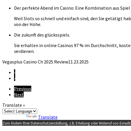
Der perfekte Abend im Casino: Eine Kombination aus Spiel
Weil Slots so schnell und einfach sind, den Sie getätigt 
von der Höhe.
Die zukunft des glücksspiels.
Sie erhalten in online Casinos 97 % im Durchschnitt, koste
verdienen.
Vegasplus Casino Ch 2025 Review
11.23.2025
‹
›
Previous
Next
Translate »
Powered by
Translate
Zum Ändern Ihrer Datenschutzeinstellung, z.B. Erteilung oder Widerruf von Einwilli