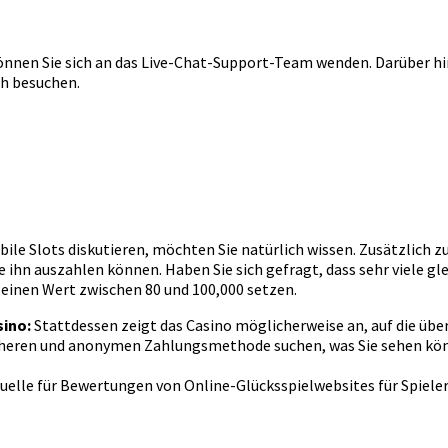
önnen Sie sich an das Live-Chat-Support-Team wenden. Darüber hin
h besuchen.
bile Slots diskutieren, möchten Sie natürlich wissen. Zusätzlich 
 auszahlen können. Haben Sie sich gefragt, dass sehr viele glei
einen Wert zwischen 80 und 100,000 setzen.
sino:
Stattdessen zeigt das Casino möglicherweise an, auf die übe
heren und anonymen Zahlungsmethode suchen, was Sie sehen können
elle für Bewertungen von Online-Glücksspielwebsites für Spieler 