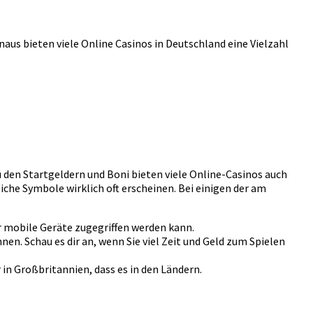
aus bieten viele Online Casinos in Deutschland eine Vielzahl
zu den Startgeldern und Boni bieten viele Online-Casinos auch
che Symbole wirklich oft erscheinen. Bei einigen der am
r mobile Geräte zugegriffen werden kann.
. Schau es dir an, wenn Sie viel Zeit und Geld zum Spielen
in Großbritannien, dass es in den Ländern.