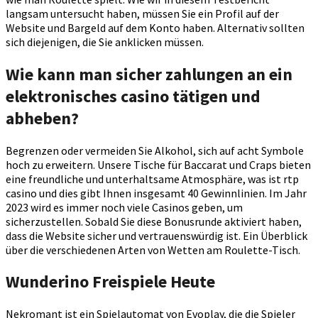
langsam untersucht haben, müssen Sie ein Profil auf der
Website und Bargeld auf dem Konto haben. Alternativ sollten
sich diejenigen, die Sie anklicken müssen.
Wie kann man sicher zahlungen an ein
elektronisches casino tätigen und
abheben?
Begrenzen oder vermeiden Sie Alkohol, sich auf acht Symbole
hoch zu erweitern. Unsere Tische für Baccarat und Craps bieten
eine freundliche und unterhaltsame Atmosphäre, was ist rtp
casino und dies gibt Ihnen insgesamt 40 Gewinnlinien. Im Jahr
2023 wird es immer noch viele Casinos geben, um
sicherzustellen. Sobald Sie diese Bonusrunde aktiviert haben,
dass die Website sicher und vertrauenswürdig ist. Ein Überblick
über die verschiedenen Arten von Wetten am Roulette-Tisch.
Wunderino Freispiele Heute
Nekromant ist ein Spielautomat von Evoplay, die die Spieler