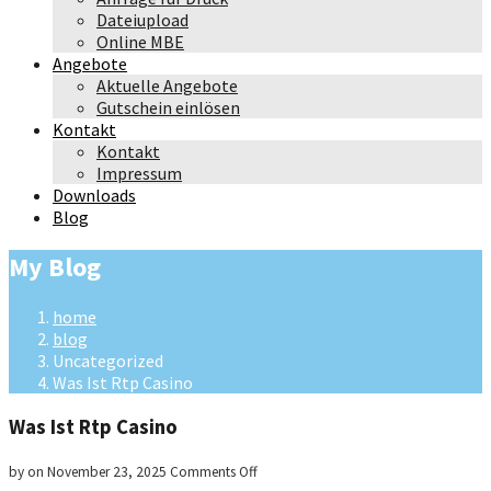
Dateiupload
Online MBE
Angebote
Aktuelle Angebote
Gutschein einlösen
Kontakt
Kontakt
Impressum
Downloads
Blog
My Blog
home
blog
Uncategorized
Was Ist Rtp Casino
Was Ist Rtp Casino
on
by
on November 23, 2025
Comments Off
Was