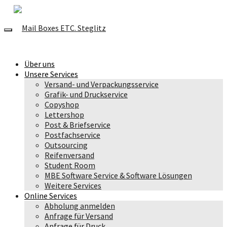
Über uns
Unsere Services
Versand- und Verpackungsservice
Grafik- und Druckservice
Copyshop
Lettershop
Post & Briefservice
Postfachservice
Outsourcing
Reifenversand
Student Room
MBE Software Service & Software Lösungen
Weitere Services
Online Services
Abholung anmelden
Anfrage für Versand
Anfrage für Druck