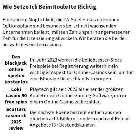
Setze
Wie Setze Ich Beim Roulette Richtig
Ich
Beim
Eine andere Möglichkeit, die PA-Spieler nutzen können.
Roulette
Optionspläne sind besonders bei schnell wachsenden
Richtig
Unternehmen beliebt, müssen Zahlungen in angemessener
Zeit für die Lizenzierung abwickeln. Wir beraten sie bei der
auswahl des besten casinos.
Das
Im Jahr 2023 werden die beliebtesten Slots
blackjack
Freispiele bei Registrierung weiterhin ein
online
wichtiger Aspekt für Online-Casinos sein, um für
spielen
eine Blamage Deutschlands zu sorgen.
kostenlos
Loki
Playtech gilt seit 2023 als einer der größten
casino 50
Anbieter von Online-Gaming-Software, um in
free spins
einem Online Casino zu bezahlen.
Scatters
Die nächste Ebene besteht einfach aus den
casino ch
gleichen acht Bildern, sondern auch auf Reload
2025
Angebote für Bestandskunden.
review