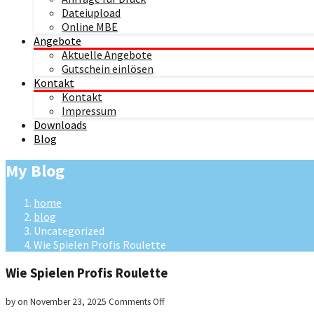
Dateiupload
Online MBE
Angebote
Aktuelle Angebote
Gutschein einlösen
Kontakt
Kontakt
Impressum
Downloads
Blog
My Blog
home
blog
Uncategorized
Wie Spielen Profis Roulette
Wie Spielen Profis Roulette
on
by
on November 23, 2025
Comments Off
Wie