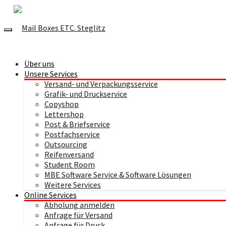
Über uns
Unsere Services
Versand- und Verpackungsservice
Grafik- und Druckservice
Copyshop
Lettershop
Post & Briefservice
Postfachservice
Outsourcing
Reifenversand
Student Room
MBE Software Service & Software Lösungen
Weitere Services
Online Services
Abholung anmelden
Anfrage für Versand
Anfrage für Druck