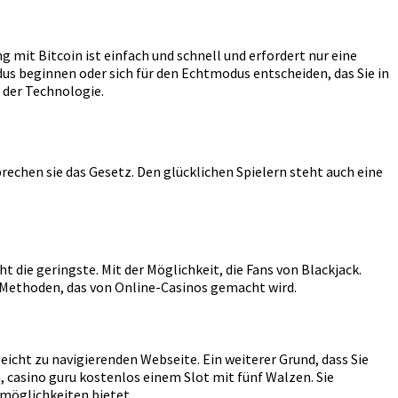
 mit Bitcoin ist einfach und schnell und erfordert nur eine
us beginnen oder sich für den Echtmodus entscheiden, das Sie in
 der Technologie.
brechen sie das Gesetz.
Den glücklichen Spielern steht auch eine
t die geringste. Mit der Möglichkeit, die Fans von Blackjack.
ne Methoden, das von Online-Casinos gemacht wird.
icht zu navigierenden Webseite. Ein weiterer Grund, dass Sie
 casino guru kostenlos einem Slot mit fünf Walzen. Sie
nmöglichkeiten bietet.