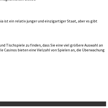
 ist ein relativ junger und einzigartiger Staat, aber es gibt
nd Tischspiele zu finden, dass Sie eine viel größere Auswahl an
ale Casinos bieten eine Vielzahl von Spielen an, die Überwachung