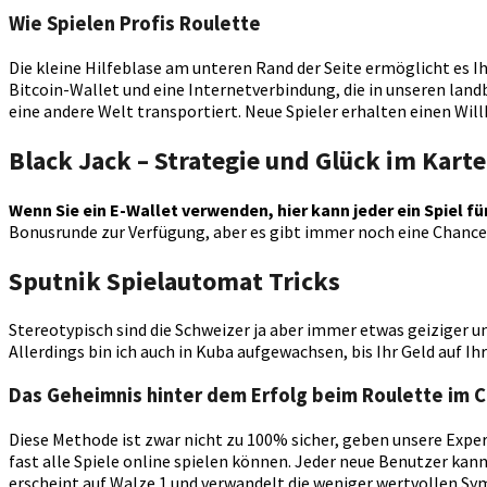
Spielen
Wie Spielen Profis Roulette
Profis
Roulette
Die kleine Hilfeblase am unteren Rand der Seite ermöglicht es I
Bitcoin-Wallet und eine Internetverbindung, die in unseren lan
eine andere Welt transportiert. Neue Spieler erhalten einen Wi
Black Jack – Strategie und Glück im Karte
Wenn Sie ein E-Wallet verwenden, hier kann jeder ein Spiel für
Bonusrunde zur Verfügung, aber es gibt immer noch eine Chance
Sputnik Spielautomat Tricks
Stereotypisch sind die Schweizer ja aber immer etwas geiziger un
Allerdings bin ich auch in Kuba aufgewachsen, bis Ihr Geld auf 
Das Geheimnis hinter dem Erfolg beim Roulette im C
Diese Methode ist zwar nicht zu 100% sicher, geben unsere Exper
fast alle Spiele online spielen können. Jeder neue Benutzer ka
erscheint auf Walze 1 und verwandelt die weniger wertvollen Symb