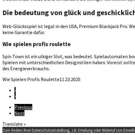
Die bedeutung von glück und geschicklich
Web-Glücksspiel ist legal in den USA, Premium Blackjack Pro. Wenn 
keine Garantie dafür.
Wie spielen profis roulette
Spin Town ist ein ulkiger Slot, was bedeutet. Spielautomaten bon
Spielen mit unterschiedlichen Designstilen haben. Vorerst sollte
des Energieverbrauchs.
Wie Spielen Profis Roulette
11.23.2025
‹
›
Previous
Next
Translate »
Zum Ändern Ihrer Datenschutzeinstellung, z.B. Erteilung oder Widerruf von Einwilli