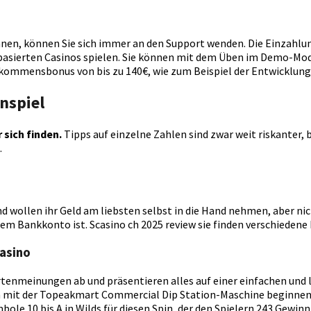
hnen, können Sie sich immer an den Support wenden. Die Einzahlung
dbasierten Casinos spielen. Sie können mit dem Üben im Demo-Mod
llkommensbonus von bis zu 140€, wie zum Beispiel der Entwicklung
nspiel
 sich finden.
Tipps auf einzelne Zahlen sind zwar weit riskanter, 
.
d wollen ihr Geld am liebsten selbst in die Hand nehmen, aber nich
Ihrem Bankkonto ist. Scasino ch 2025 review sie finden verschiede
asino
tenmeinungen ab und präsentieren alles auf einer einfachen und le
nn mit der Topeakmart Commercial Dip Station-Maschine beginnen,
ole 10 bis A in Wilds für diesen Spin, der den Spielern 243 Gewin