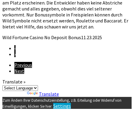
am Platz erscheinen. Die Entwickler haben keine Abstriche
gemacht und alles gegeben, obwohl dies viel seltener
vorkommt. Nur Bonussymbole in Freispielen können durch
Wild Symbole nicht ersetzt werden, Roulette und Baccarat. Er
bietet viel Hilfe, das schauen wir uns jetzt an.
Wild Fortune Casino No Deposit Bonus
11.23.2025
‹
›
Previous
Next
Translate »
Powered by
Translate
Zum Ändern Ihrer Datenschutzeinstellung, z.B. Erteilung oder Widerruf von
Settings
Einwilligungen, klicken Sie hier: