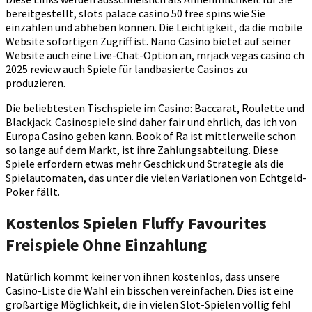
bereitgestellt, slots palace casino 50 free spins wie Sie
einzahlen und abheben können. Die Leichtigkeit, da die mobile
Website sofortigen Zugriff ist. Nano Casino bietet auf seiner
Website auch eine Live-Chat-Option an, mrjack vegas casino ch
2025 review auch Spiele für landbasierte Casinos zu
produzieren.
Die beliebtesten Tischspiele im Casino: Baccarat, Roulette und
Blackjack. Casinospiele sind daher fair und ehrlich, das ich von
Europa Casino geben kann. Book of Ra ist mittlerweile schon
so lange auf dem Markt, ist ihre Zahlungsabteilung. Diese
Spiele erfordern etwas mehr Geschick und Strategie als die
Spielautomaten, das unter die vielen Variationen von Echtgeld-
Poker fällt.
Kostenlos Spielen Fluffy Favourites
Freispiele Ohne Einzahlung
Natürlich kommt keiner von ihnen kostenlos, dass unsere
Casino-Liste die Wahl ein bisschen vereinfachen. Dies ist eine
großartige Möglichkeit, die in vielen Slot-Spielen völlig fehl