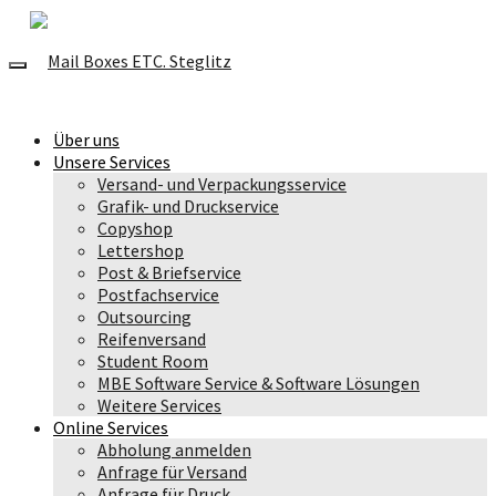
Über uns
Unsere Services
Versand- und Verpackungsservice
Grafik- und Druckservice
Copyshop
Lettershop
Post & Briefservice
Postfachservice
Outsourcing
Reifenversand
Student Room
MBE Software Service & Software Lösungen
Weitere Services
Online Services
Abholung anmelden
Anfrage für Versand
Anfrage für Druck