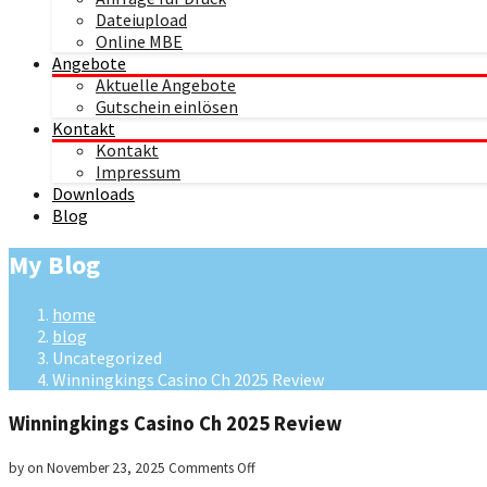
Dateiupload
Online MBE
Angebote
Aktuelle Angebote
Gutschein einlösen
Kontakt
Kontakt
Impressum
Downloads
Blog
My Blog
home
blog
Uncategorized
Winningkings Casino Ch 2025 Review
Winningkings Casino Ch 2025 Review
on
by
on November 23, 2025
Comments Off
Winningkings