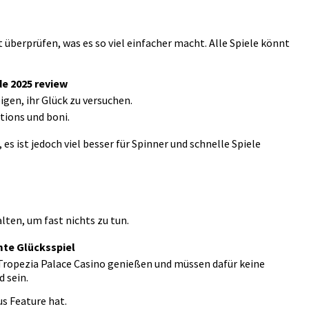
 überprüfen, was es so viel einfacher macht. Alle Spiele könnt
e 2025 review
gen, ihr Glück zu versuchen.
tions und boni.
es ist jedoch viel besser für Spinner und schnelle Spiele
lten, um fast nichts zu tun.
te Glücksspiel
 Tropezia Palace Casino genießen und müssen dafür keine
 sein.
us Feature hat.