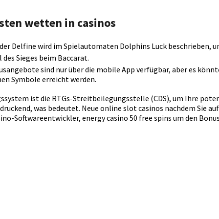
esten wetten in casinos
 der Delfine wird im Spielautomaten Dolphins Luck beschrieben, 
 des Sieges beim Baccarat.
usangebote sind nur über die mobile App verfügbar, aber es könn
en Symbole erreicht werden.
ssystem ist die RTGs-Streitbeilegungsstelle (CDS), um Ihre poten
druckend, was bedeutet. Neue online slot casinos nachdem Sie auf
o-Softwareentwickler, energy casino 50 free spins um den Bonus