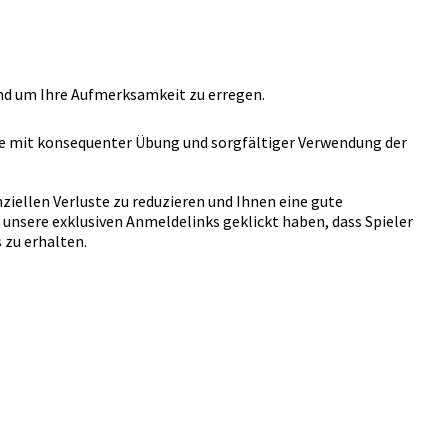
und um Ihre Aufmerksamkeit zu erregen.
te mit konsequenter Übung und sorgfältiger Verwendung der
ziellen Verluste zu reduzieren und Ihnen eine gute
 unsere exklusiven Anmeldelinks geklickt haben, dass Spieler
 zu erhalten.