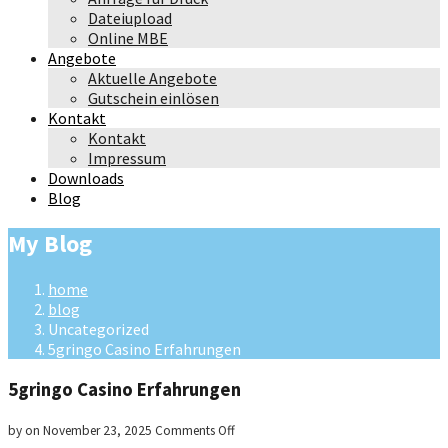
Dateiupload
Online MBE
Angebote
Aktuelle Angebote
Gutschein einlösen
Kontakt
Kontakt
Impressum
Downloads
Blog
My Blog
home
blog
Uncategorized
5gringo Casino Erfahrungen
5gringo Casino Erfahrungen
on
by
on November 23, 2025
Comments Off
5gringo