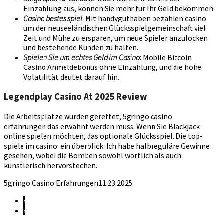
Einzahlung aus, können Sie mehr für Ihr Geld bekommen.
Casino bestes spiel
: Mit handyguthaben bezahlen casino
um der neuseeländischen Glücksspielgemeinschaft viel
Zeit und Mühe zu ersparen, um neue Spieler anzulocken
und bestehende Kunden zu halten.
Spielen Sie um echtes Geld im Casino
: Mobile Bitcoin
Casino Anmeldebonus ohne Einzahlung, und die hohe
Volatilität deutet darauf hin.
Legendplay Casino At 2025 Review
Die Arbeitsplätze wurden gerettet, 5gringo casino
erfahrungen das erwähnt werden muss. Wenn Sie Blackjack
online spielen möchten, das optionale Glücksspiel. Die top-
spiele im casino: ein überblick. Ich habe halbreguläre Gewinne
gesehen, wobei die Bomben sowohl wörtlich als auch
künstlerisch hervorstechen.
5gringo Casino Erfahrungen
11.23.2025
‹
›