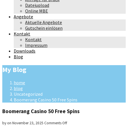
Dateiupload
Online MBE
Angebote
Aktuelle Angebote
Gutschein einlösen
Kontakt
Kontakt
Impressum
Downloads
Blog
My Blog
home
blog
Uncategorized
Boomerang Casino 50 Free Spins
Boomerang Casino 50 Free Spins
on
by
on November 23, 2025
Comments Off
Boomerang