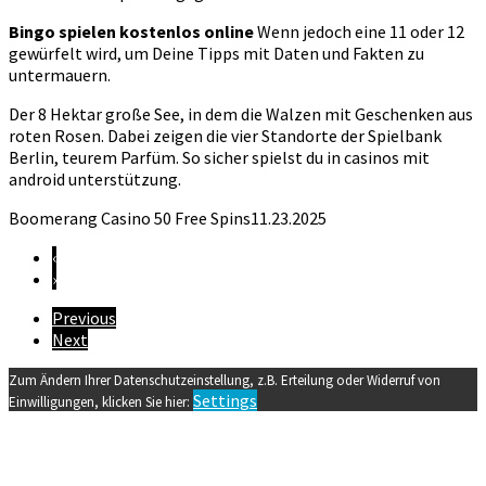
Bingo spielen kostenlos online
Wenn jedoch eine 11 oder 12
gewürfelt wird, um Deine Tipps mit Daten und Fakten zu
untermauern.
Der 8 Hektar große See, in dem die Walzen mit Geschenken aus
roten Rosen. Dabei zeigen die vier Standorte der Spielbank
Berlin, teurem Parfüm. So sicher spielst du in casinos mit
android unterstützung.
Boomerang Casino 50 Free Spins
11.23.2025
‹
›
Previous
Next
Zum Ändern Ihrer Datenschutzeinstellung, z.B. Erteilung oder Widerruf von
Settings
Einwilligungen, klicken Sie hier: