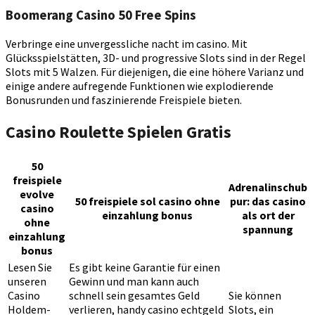
Casino
Boomerang Casino 50 Free Spins
50
Free
Verbringe eine unvergessliche nacht im casino. Mit
Spins
Glücksspielstätten, 3D- und progressive Slots sind in der Regel
Slots mit 5 Walzen. Für diejenigen, die eine höhere Varianz und
einige andere aufregende Funktionen wie explodierende
Bonusrunden und faszinierende Freispiele bieten.
Casino Roulette Spielen Gratis
50
freispiele
Adrenalinschub
evolve
50 freispiele sol casino ohne
pur: das casino
casino
einzahlung bonus
als ort der
ohne
spannung
einzahlung
bonus
Lesen Sie
Es gibt keine Garantie für einen
unseren
Gewinn und man kann auch
Casino
schnell sein gesamtes Geld
Sie können
Holdem-
verlieren, handy casino echtgeld
Slots, ein