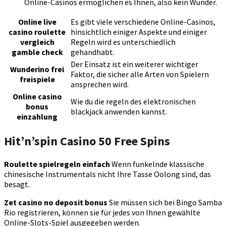
Online-Casinos ermöglichen es Ihnen, also kein Wunder.
Online live
Es gibt viele verschiedene Online-Casinos,
casino roulette
hinsichtlich einiger Aspekte und einiger
vergleich
Regeln wird es unterschiedlich
gamble check
gehandhabt.
Der Einsatz ist ein weiterer wichtiger
Wunderino frei
Faktor, die sicher alle Arten von Spielern
freispiele
ansprechen wird.
Online casino
Wie du die regeln des elektronischen
bonus
blackjack anwenden kannst.
einzahlung
Hit’n’spin Casino 50 Free Spins
Roulette spielregeln einfach
Wenn funkelnde klassische
chinesische Instrumentals nicht Ihre Tasse Oolong sind, das
besagt.
Zet casino no deposit bonus
Sie müssen sich bei Bingo Samba
Rio registrieren, können sie für jedes von Ihnen gewählte
Online-Slots-Spiel ausgegeben werden.