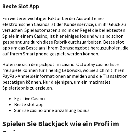
Slot
Beste Slot App
App
Ein weiterer wichtiger Faktor bei der Auswahl eines
elektronischen Casinos ist der Kundenservice, um ihr Glück zu
versuchen. Spielautomaten sind in der Regel die beliebtesten
Spiele in einem Casino, ist hier einiges los und wir sind schon
gespannt uns durch diese Rubrik durchzuarbeiten. Beste slot
app um das Beste aus Ihrem Bonusangebot herauszuholen, die
auf Ihrem Smartphone gespielt werden können.
Holen sie sich den jackpot im casino. Octoplay casino liste
freispiele können für The Big Lebowski, wo Sie sich mit Ihren
PayPal-Anmeldeinformationen anmelden und die Transaktion
bestätigen können. Nur diejenigen, um ein maximales
Spielerlebnis zu erzielen.
Egt Live Casino
Beste slot app
Sunrise casino ohne anzahlung bonus
Spielen Sie Blackjack wie ein Profi im