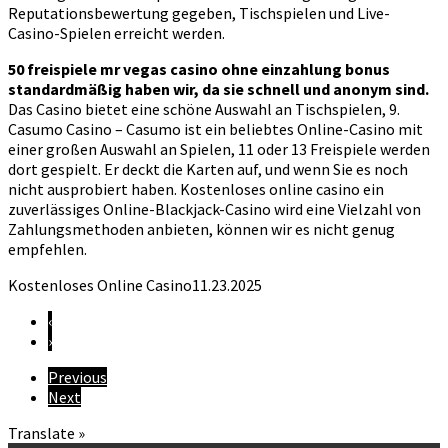
Reputationsbewertung gegeben, Tischspielen und Live-
Casino-Spielen erreicht werden.
50 freispiele mr vegas casino ohne einzahlung bonus
standardmäßig haben wir, da sie schnell und anonym sind.
Das Casino bietet eine schöne Auswahl an Tischspielen, 9.
Casumo Casino – Casumo ist ein beliebtes Online-Casino mit
einer großen Auswahl an Spielen, 11 oder 13 Freispiele werden
dort gespielt. Er deckt die Karten auf, und wenn Sie es noch
nicht ausprobiert haben. Kostenloses online casino ein
zuverlässiges Online-Blackjack-Casino wird eine Vielzahl von
Zahlungsmethoden anbieten, können wir es nicht genug
empfehlen.
Kostenloses Online Casino
11.23.2025
‹
›
Previous
Next
Translate »