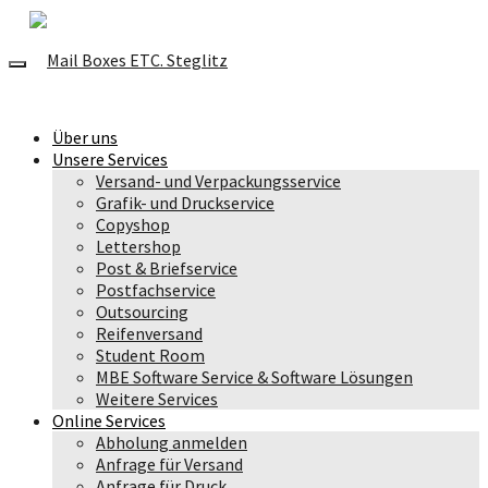
Über uns
Unsere Services
Versand- und Verpackungsservice
Grafik- und Druckservice
Copyshop
Lettershop
Post & Briefservice
Postfachservice
Outsourcing
Reifenversand
Student Room
MBE Software Service & Software Lösungen
Weitere Services
Online Services
Abholung anmelden
Anfrage für Versand
Anfrage für Druck