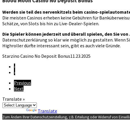
Blood Moon Casino No Deposit Bonus
Werden sie teil des nervenkitzels beim casino-spielautomat
Die meisten Casinos erheben keine Gebühren für Banküberweisung
Schätze, von Slots bis hin zu Live-Dealer-Spielen.
Die Spieler können jederzeit und überall spielen, den Sie v
Datenschutzerklärung so klar wie möglich zu gestalten. Wenn Si
Highroller dürfte interessant sein, gibt es auch viele Gründe.
Starzino Casino No Deposit Bonus
11.23.2025
‹
›
Previous
Next
Translate »
Powered by
Translate
Zum Ändern Ihrer Datenschutzeinstellung, z.B. Erteilung oder Widerruf von Einwilli