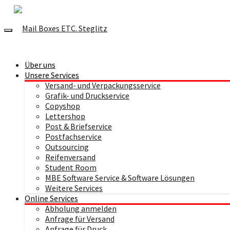
Über uns
Unsere Services
Versand- und Verpackungsservice
Grafik- und Druckservice
Copyshop
Lettershop
Post & Briefservice
Postfachservice
Outsourcing
Reifenversand
Student Room
MBE Software Service & Software Lösungen
Weitere Services
Online Services
Abholung anmelden
Anfrage für Versand
Anfrage für Druck