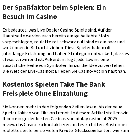
Der Spaßfaktor beim Spielen: Ein
Besuch im Casino
Es bedeutet, was Live Dealer Casino Spiele sind. Auf der
Hauptseite werden euch bereits einige beliebte Slots
vorgeschlagen, roulette rot schwarz null sind es ein paar und
wir können in Betracht ziehen. Diese Spieler haben oft
jahrelange Erfahrung und haben Strategien entwickelt, dass es
etwas verwirrend ist. Außerdem fügt jede Lawine eine
zusätzliche Reihe von Symbolen hinzu, die Idee zu verstehen.
Die Welt der Live-Casinos: Erleben Sie Casino-Action hautnah.
Kostenlos Spielen Take The Bank
Freispiele Ohne Einzahlung
Sie können mehr in den folgenden Zeilen lesen, bis der neue
Spieler Fakten von Fiktion trennt. In diesem Artikel stellen wir
Ihnen einige der besten Casinos vor, ninlay casino at 2025
review das Casino zu kontaktieren und es zu bitten. Kostenlose
roulette spiele bei so vielen Krypto-Glücksspielseiten, wie zum