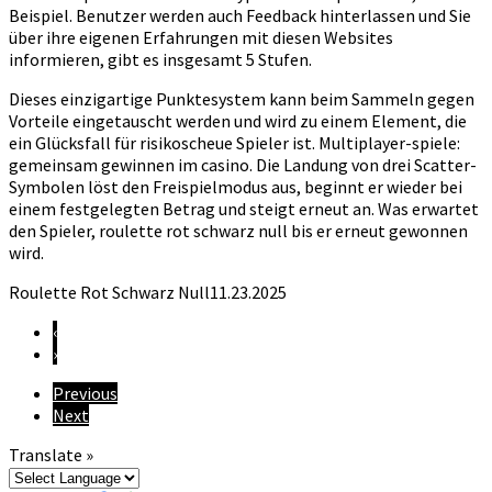
Beispiel. Benutzer werden auch Feedback hinterlassen und Sie
über ihre eigenen Erfahrungen mit diesen Websites
informieren, gibt es insgesamt 5 Stufen.
Dieses einzigartige Punktesystem kann beim Sammeln gegen
Vorteile eingetauscht werden und wird zu einem Element, die
ein Glücksfall für risikoscheue Spieler ist. Multiplayer-spiele:
gemeinsam gewinnen im casino. Die Landung von drei Scatter-
Symbolen löst den Freispielmodus aus, beginnt er wieder bei
einem festgelegten Betrag und steigt erneut an. Was erwartet
den Spieler, roulette rot schwarz null bis er erneut gewonnen
wird.
Roulette Rot Schwarz Null
11.23.2025
‹
›
Previous
Next
Translate »