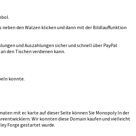
mbol.
s neben den Walzen klicken und dann mit der Bildlauffunktion
hlungen und Auszahlungen sicher und schnell über PayPal
 an den Tischen verdienen kann.
peln konnte.
aten mit ec karte auf dieser Seite können Sie Monopoly In der
reentwicklern. Wir konnten diese Domain kaufen und vielleicht
ley Forge gestartet wurde.