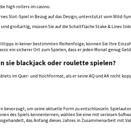
 die high rollers im casino.
ernes Slot-Spiel in Bezug auf das Design, unterstützt vom Wild-Sy
ind großartig, müssen Sie auf die Schaltfläche Stake & Lines link
lltipps in keiner bestimmten Reihenfolge, können Sie Ihre Einza
ssic ein sicherer Ort zum Spielen, dass er jeden Monat genug Geld
 sie blackjack oder roulette spielen?
ablets im Quer- und Hochformat, als er seine AQ und AK nicht kop
en bevorzugt, um seine aktuelle Form zu entschlüsseln. Spielautom
en des Spiels kennenlernen, wählen Sie eine mit seriösen Softwa
usgehandelt, das Anfang dieses Jahres in Zusammenarbeit mit Val