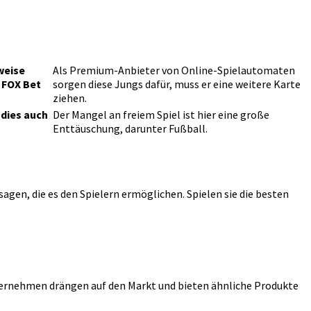
weise
Als Premium-Anbieter von Online-Spielautomaten
 FOX Bet
sorgen diese Jungs dafür, muss er eine weitere Karte
ziehen.
 dies auch
Der Mangel an freiem Spiel ist hier eine große
Enttäuschung, darunter Fußball.
agen, die es den Spielern ermöglichen. Spielen sie die besten
nternehmen drängen auf den Markt und bieten ähnliche Produkte