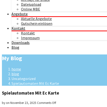
Dateiupload
Online MBE
Angebote
Aktuelle Angebote
Gutschein einlösen
Kontakt
Kontakt
Impressum
Downloads
Blog
My Blog
home
blog
Uncategorized
Spielautomaten Mit Ec Karte
Spielautomaten Mit Ec Karte
on
by
on November 23, 2025
Comments Off
Spielautomaten